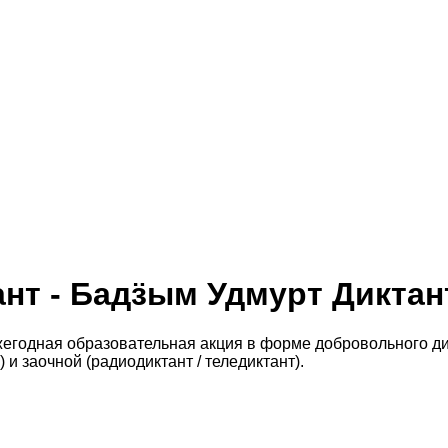
нт - Бадӟым Удмурт Диктан
ежегодная образовательная акция в форме добровольного д
и заочной (радиодиктант / теледиктант).