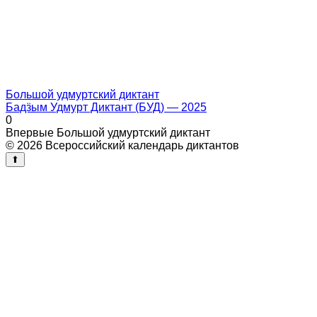
Большой удмуртский диктант
Бадӟым Удмурт Диктант (БУД) — 2025
0
Впервые Большой удмуртский диктант
© 2026 Всероссийский календарь диктантов