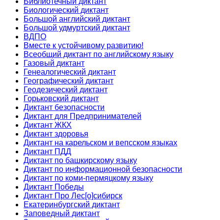
Библиотечный диктант
Биологический диктант
Большой английский диктант
Большой удмуртский диктант
ВДПО
Вместе к устойчивому развитию!
Всеобщий диктант по английскому языку
Газовый диктант
Генеалогический диктант
Географический диктант
Геодезический диктант
Горьковский диктант
Диктант безопасности
Диктант для Предпринимателей
Диктант ЖКХ
Диктант здоровья
Диктант на карельском и вепсском языках
Диктант ПДД
Диктант по башкирскому языку
Диктант по информационной безопасности
Диктант по коми-пермяцкому языку
Диктант Победы
Диктант Про Лес[о]сибирск
Екатеринбургский диктант
Заповедный диктант