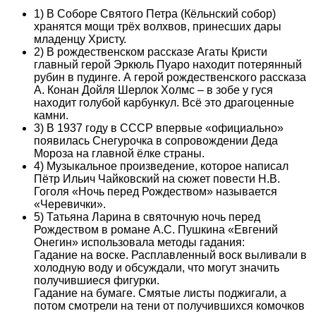
1) В Соборе Святого Петра (Кёльнский собор)
хранятся мощи трёх волхвов, принесших дары
младенцу Христу.
2) В рождественском рассказе Агаты Кристи
главный герой Эркюль Пуаро находит потерянный
рубин в пудинге. А герой рождественского рассказа
А. Конан Дойля Шерлок Холмс – в зобе у гуся
находит голубой карбункул. Всё это драгоценные
камни.
3) В 1937 году в СССР впервые «официально»
появилась Снегурочка в сопровождении Деда
Мороза на главной ёлке страны.
4) Музыкальное произведение, которое написал
Пётр Ильич Чайковский на сюжет повести Н.В.
Гоголя «Ночь перед Рождеством» называется
«Черевички».
5) Татьяна Ларина в святочную ночь перед
Рождеством в романе А.С. Пушкина «Евгений
Онегин» использовала методы гадания:
Гадание на воске. Расплавленный воск выливали в
холодную воду и обсуждали, что могут значить
получившиеся фигурки.
Гадание на бумаге. Смятые листы поджигали, а
потом смотрели на тени от получившихся комочков