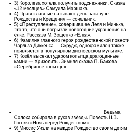
3) Королева хотела получить подснежники. Сказка
«12 месяцев» Самуила Маршака.
4) Православные называют день накануне
Рождества и Крещения — сочельник.
5) «Преступление», совершившее Леля и Минька,
это то, что они погрызли новогодние украшения на
ёлке. Рассказа М. Зощенко «Ёлка».
6) Фамилия главного героя рождественской повести
Чарльза Диккенса — Скрудж, однофамилец также
появляется в популярном диснеевском мультике.
7) Козёл высекал ударом копытца драгоценные
камни — Хризолиты. Зимняя сказка П. Бажова
«Серебряное копытце».
Ведьма
Солоха собирала в рукав звёзды. Повесть Н.В.
Гоголя «Ночь перед Рождеством».
9) Миссис Уизли на каждое Рождество своим детям