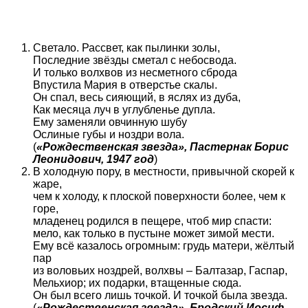
Светало. Рассвет, как пылинки золы,
Последние звёзды сметал с небосвода.
И только волхвов из несметного сброда
Впустила Мария в отверстье скалы.
Он спал, весь сияющий, в яслях из дуба,
Как месяца луч в углубленье дупла.
Ему заменяли овчинную шубу
Ослиные губы и ноздри вола.
(
«Рождественская звезда», Пастернак Борис
Леонидович, 1947 год
)
В холодную пору, в местности, привычной скорей к
жаре,
чем к холоду, к плоской поверхности более, чем к
горе,
младенец родился в пещере, чтоб мир спасти:
мело, как только в пустыне может зимой мести.
Ему всё казалось огромным: грудь матери, жёлтый
пар
из воловьих ноздрей, волхвы – Балтазар, Гаспар,
Мельхиор; их подарки, втащенные сюда.
Он был всего лишь точкой. И точкой была звезда.
(
«Рождественская звезда», Бродский Иосиф