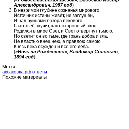
Александрович, 1987 год
)
В незримой глубине сознанья мирового
Источник истины живёт, не заглушён,
И над руинами позора векового
Глагол её звучит, как похоронный звон.
Родился в мире Свет, и Свет отвергнут тьмою,
Но светит он во тьме, где грань добра и зла,
Не властью внешнею, а правдою самою
Князь века осуждён и все его дела.
(
«Ночь на Рождество», Владимир Соловьев,
1894 год
)
Метки:
аксаковка.рф
ответы
Похожие материалы