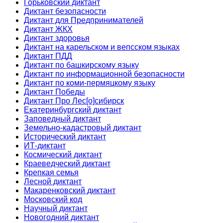
Горьковский диктант
Диктант безопасности
Диктант для Предпринимателей
Диктант ЖКХ
Диктант здоровья
Диктант на карельском и вепсском языках
Диктант ПДД
Диктант по башкирскому языку
Диктант по информационной безопасности
Диктант по коми-пермяцкому языку
Диктант Победы
Диктант Про Лес[о]сибирск
Екатеринбургский диктант
Заповедный диктант
Земельно-кадастровый диктант
Исторический диктант
ИТ-диктант
Космический диктант
Краеведческий диктант
Крепкая семья
Лесной диктант
Макаренковский диктант
Московский код
Научный диктант
Новогодний диктант