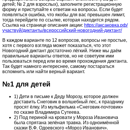
детей; № 2 для взрослых), заполните регистрационную
форму и приступайте к ответам на вопросы. Если будет
появляться ошибка, что якобы для вас превышен лимит,
тогда перейдите по ссылке, которая находится рядом.
Ссылка на странице описания акции:
https://аксаковка.рф/
участвуй/диктанты/всероссийский-новогодний-диктант/
В каждом варианте по 12 вопросов, вопросы не простые,
хотя с первого взгляда может показаться, что этот
Новогодний диктант достаточно лёгкий. Ниже мы даём
правильные варианты ответов, но не советуем ими
пользоваться перед или во время прохождения диктанта.
Так будет намного интереснее, самому постараться
вспомнить или найти верный вариант.
№1 для детей
1) Дети в письме к Деду Морозу, которое должен
доставить Снеговик в волшебный лес, к празднику
просят ёлку. Из мульфильма «Снеговик-почтовик»
по сказке Владимира Сутеева.
2) Под периной на кровати у Мороза Ивановича
была спрятана зелёная травка. Из одноимённой
сказки В.Ф. Одоевского «Мороз Иванович».