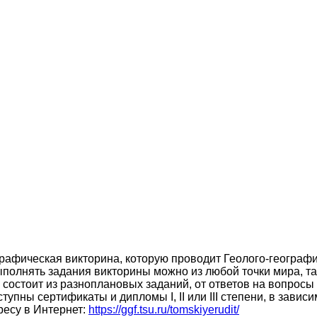
рафическая викторина, которую проводит Геолого-географ
ыполнять задания викторины можно из любой точки мира, т
состоит из разноплановых заданий, от ответов на вопросы 
упны сертификаты и дипломы I, II или III степени, в зави
ресу в Интернет:
https://ggf.tsu.ru/tomskiyerudit/