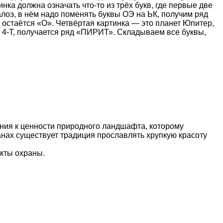
инка должна означать что-то из трёх букв, где первые две
алоэ, в нём надо поменять буквы ОЭ на ЬК, получим ряд
, остаётся «О». Четвёртая картинка — это планет Юпитер,
-И 4-Т, получается ряд «ПИРИТ». Складываем все буквы,
ения к ценности природного ландшафта, которому
анах существует традиция прославлять хрупкую красоту
кты охраны.