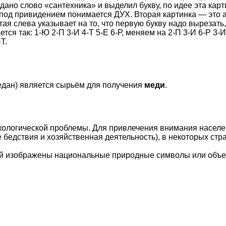
адано слово «сантехника» и выделил букву, по идее эта карт
т под привидением понимается ДУХ. Вторая картинка — это 
тая слева указывает на то, что первую букву надо вырезать
тся так: 1-Ю 2-П 3-И 4-Т 5-Е 6-Р, меняем на 2-П 3-И 6-Р 3
Т.
едан) является сырьём для получения
меди
.
 экологической проблемы. Для привлечения внимания насел
бедствия и хозяйственная деятельность), в некоторых стр
рой изображены национальные природные символы или объе