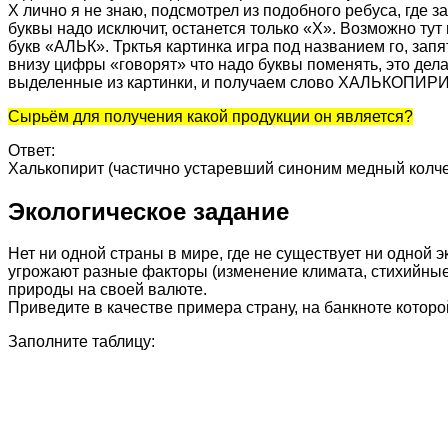
Х лично я не знаю, подсмотрел из подобного ребуса, где з
буквы надо исключит, останется только «Х». Возможно ту
букв «АЛЬК». Трктья картинка игра под названием го, запя
внизу цифры «говорят» что надо буквы поменять, это делае
выделенные из картинки, и получаем слово ХАЛЬКОПИРИ
Сырьём для получения какой продукции он является?
Ответ:
Халькопирит (частично устаревший синоним медный колч
Экологическое задание
Нет ни одной страны в мире, где не существует ни одной
угрожают разные факторы (изменение климата, стихийные 
природы на своей валюте.
Приведите в качестве примера страну, на банкноте кото
Заполните таблицу: