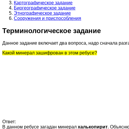
Картографическое задание
Биогеографическое задание
Этнографическое задание
Сооружения и приспособления
Терминологическое задание
Данное задание включает два вопроса, надо сначала разга
Какой минерал зашифрован в этом ребусе?
Ответ:
В данном ребусе загадан минерал
халькопирит
. Объясню