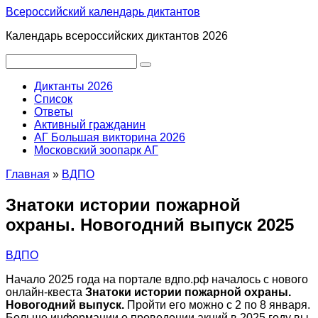
Перейти
Всероссийский календарь диктантов
к
Календарь всероссийских диктантов 2026
контенту
Поиск:
Диктанты 2026
Список
Ответы
Активный гражданин
АГ Большая викторина 2026
Московский зоопарк АГ
Главная
»
ВДПО
Знатоки истории пожарной
охраны. Новогодний выпуск 2025
ВДПО
Начало 2025 года на портале вдпо.рф началось с нового
онлайн-квеста
Знатоки истории пожарной охраны.
Новогодний выпуск.
Пройти его можно с 2 по 8 января.
Больше информации о проведении акций в 2025 году вы