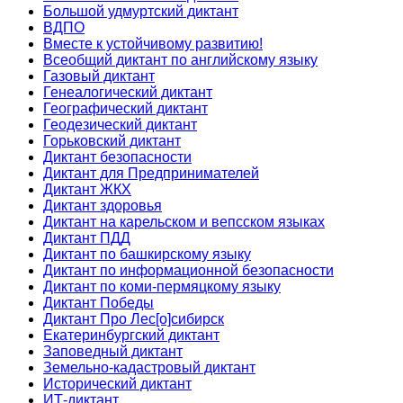
Большой удмуртский диктант
ВДПО
Вместе к устойчивому развитию!
Всеобщий диктант по английскому языку
Газовый диктант
Генеалогический диктант
Географический диктант
Геодезический диктант
Горьковский диктант
Диктант безопасности
Диктант для Предпринимателей
Диктант ЖКХ
Диктант здоровья
Диктант на карельском и вепсском языках
Диктант ПДД
Диктант по башкирскому языку
Диктант по информационной безопасности
Диктант по коми-пермяцкому языку
Диктант Победы
Диктант Про Лес[о]сибирск
Екатеринбургский диктант
Заповедный диктант
Земельно-кадастровый диктант
Исторический диктант
ИТ-диктант