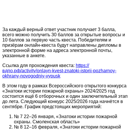
За каждый верный ответ участник получает 3 балла,
всего можно получить 30 баллов за открытые вопросы и
10 баллов за первую часть квеста. Победителям и
призёрам онлайн-квеста будут направлены дипломы в
электронной форме на адреса электронной почты,
указанные в анкете.
Ссылка для прохождения квеста:
https://
вдпо.рф/activity/onlayn-kvest-znatoki-istorii-pozharnoy-
okhrany-novogodniy-vypusk
В этом году в рамках Всероссийского открытого конкурса
«Знатоки истории пожарной охраны» 2024/2025 год
состоится ещё 6 отборочных и один заключительный этап
до лета. Следующий конкурс 2025/2026 года начнётся в
сентябре. График предстоящих мероприятий:
№ 7 22–26 января, «Знатоки истории пожарной
охраны. Смоленская область»
№ 8 12–16 февраля, «Знатоки истории пожарной