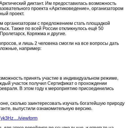
 Арктический диктант. Им предоставилась возможность
разовательного проекта «Арктиковедение», организатором
ный проект.
им организаторам с предложением стать площадкой
ьск. Также по всей России откликнулось ещё 50
 Пролетарск, Коряжма и другие.
вопросов, и лишь 2 человека смогли на все вопросы дать
сложные, например:
возможность принять участие в индивидуальном режиме,
каждый участок получил Сертификат о прохождении
февраля. В этом году к мероприятию присоединились
ионе, сколько заинтересовать изучать богатейшую природу
ктанте, выпустили ознакомительную версию.
ETyk3Hz…/viewform
 для этого перейдите по ссылке выше, и ответьте на