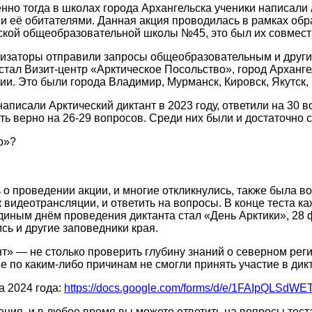
нно тогда в школах города Архангельска ученики написали
» и её обитателями. Данная акция проводилась в рамках об
ской общеобразовательной школы №45, это был их совмест
анизаторы отправили запросы общеобразовательным и друг
тал Визит-центр «Арктическое Посольство», город Архангел
ии. Это были города Владимир, Мурманск, Кировск, Якутск,
 написали Арктический диктант в 2023 году, ответили на 30 
ть верно на 26-29 вопросов. Среди них были и достаточно 
р»?
 о проведении акции, и многие откликнулись, также была 
 видеотрансляции, и ответить на вопросы. В конце теста 
диным днём проведения диктанта стал «День Арктики», 28 
сь и другие заповедники края.
нт» — не столько проверить глубину знаний о северном рег
ые по каким-либо причинам не смогли принять участие в ди
а 2024 года:
https://docs.google.com/forms/d/e/1FAIpQLSdW
ия, и в любое время вы можете ответить на вопросы теста,