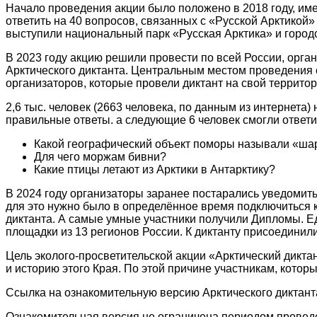
Начало проведения акции было положено в 2018 году, име
ответить на 40 вопросов, связанных с «Русской Арктикой
выступили национальный парк «Русская Арктика» и город
В 2023 году акцию решили провести по всей России, орг
Арктического диктанта. Центральным местом проведения с
организаторов, которые провели диктант на свой территор
2,6 тыс. человек (2663 человека, по данным из интернета)
правильные ответы. а следующие 6 человек смогли ответи
Какой географический объект поморы называли «ша
Для чего моржам бивни?
Какие птицы летают из Арктики в Антарктику?
В 2024 году организаторы заранее постарались уведомить
для это нужно было в определённое время подключиться к
диктанта. А самые умные участники получили Дипломы. Е
площадки из 13 регионов России. К диктанту присоединили
Цель эколого-просветительской акции «Арктический дикта
и историю этого Края. По этой причине участникам, котор
Ссылка на ознакомительную версию Арктического диктант
Ознакомительная версия не ограничена периодом проведен