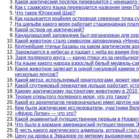
Какой арктический посёлок переводится с ненецкого
Как с саамского языка переводится название реки П
Что такое Югорский Шар?
Как называется крайняя островная северная точка 
На шельфе какого моря работает стационарная пла
Какой остров не арктический?
Кандалакшский заповедник был организован для охр
Какой животное стало символом заповедника «Нене
Крупнейшие птичьи базары на каком арктическом а
Зарождается в небесах и падает с неба во время бур
Заря полярного круга — какую птицу из-за необычно
На языке какого народа взрослый белый медведь-са
Какое животное залегает в одной гнездовой камере пр
несколько ярусов?
Какой метод, используемый орнитологами, может ув
Какой спутниковый передатчик дольше работает, ус
Какому арктическому ластоногому животному в 2010
Теория открытого полярного моря, что это такое?
Какой из архипелагов первоначально имел другое н
Кем были арктические исследователи, участники Ве
«Фёдор Литке» — что это?
Какой знаменитый путешественник первым в Норвегии
Что было в кармане американский путешественник Э
В честь какого арктического адмирала, который ста
Цену на дрова в Эквадоре по меткому выражению по