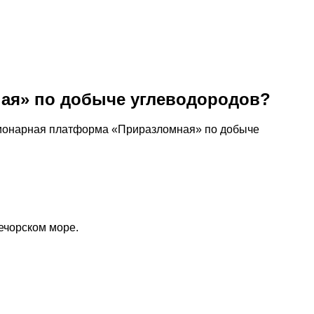
ная» по добыче углеводородов?
ационарная платформа «Приразломная» по добыче
ечорском море.