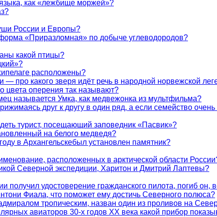
 языка, как «лежбище моржей»?
аз?
суши России и Европы?
тформа «Приразломная» по добыче углеводородов?
аны какой птицы?
цкий»?
рхипелаге расположены?
и — про какого зверя идёт речь в народной норвежской лег
го цвета оперения так называют?
мец называется Умка, как медвежонка из мультфильма?
ижимаясь друг к другу в один ряд, а если семейство очень 
идеть турист, посещающий заповедник «Пасвик»?
тановленный на белого медведя?
 году в Архангельскебыл установлен памятник?
аименование, расположенных в арктической области России
ликой Северной экспедиции, Харитон и Дмитрий Лаптевы?
 получил удостоверение гражданского пилота, погиб он, в
нтони Фиала, что поможет ему достичь Северного полюса?
л адмиралом тропическим, назван один из проливов на Севе
лярных авиаторов 30-х годов XX века какой прибор показы