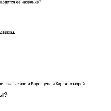
еводится её название?
асвиком.
яет южные части Баренцева и Карского морей.
пы?