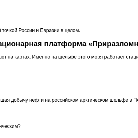
 точкой России и Евразии в целом.
тационарная платформа «Приразлом
ают на картах. Именно на шельфе этого моря работает ст
щая добычу нефти на российском арктическом шельфе в П
тическим?