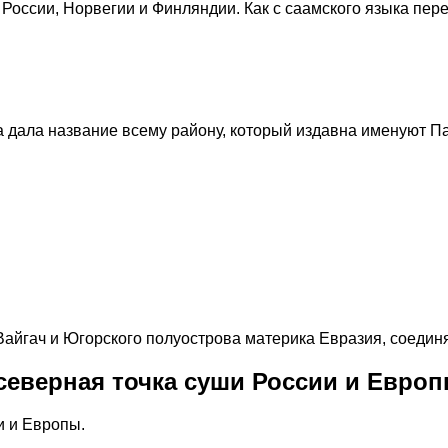
: России, Норвегии и Финляндии. Как с саамского языка пер
ка дала название всему району, который издавна именуют П
айгач и Югорского полуострова материка Евразия, соедин
северная точка суши России и Евро
и и Европы.