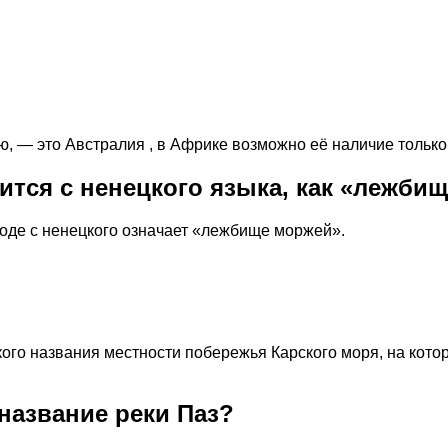
ью, — это Австралия , в Африке возможно её наличие тольк
ится с ненецкого языка, как «лежби
воде с ненецкого означает «лежбище моржей».
кого названия местности побережья Карского моря, на кот
 название реки Паз?