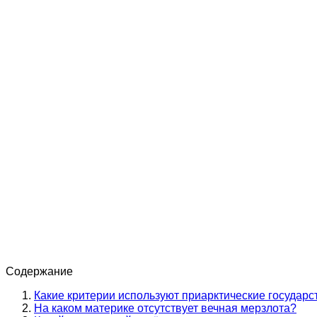
Содержание
Какие критерии используют приарктические государ
На каком материке отсутствует вечная мерзлота?