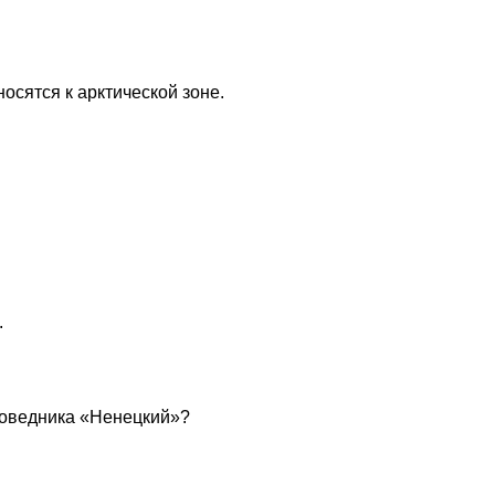
осятся к арктической зоне.
.
поведника «Ненецкий»?