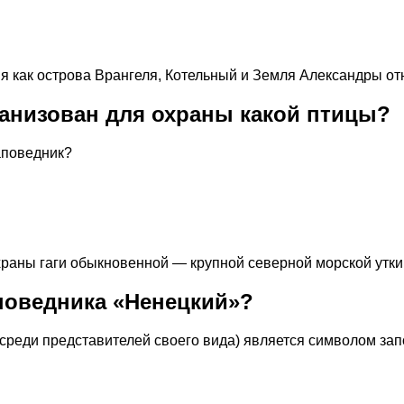
мя как острова Врангеля, Котельный и Земля Александры отн
анизован для охраны какой птицы?
аповедник?
храны гаги обыкновенной — крупной северной морской утки
поведника «Ненецкий»?
среди представителей своего вида) является символом за