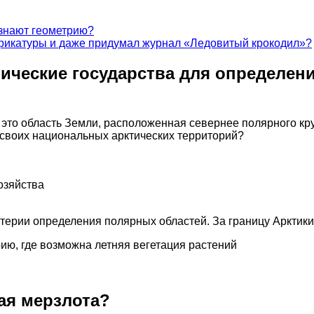
 знают геометрию?
арикатуры и даже придумал журнал «Ледовитый крокодил»?
тические государства для определен
то область Земли, расположенная севернее полярного круг
 своих национальных арктических территорий?
озяйства
итерии определения полярных областей. За границу Арктики
ию, где возможна летняя вегетация растений
ная мерзлота?