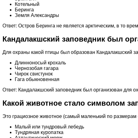
Котельный
Беринга
Земля Александры
Ответ: Остров Беринга не является арктическим, в то вре
Кандалакшский заповедник был орг
Для охраны какой птицы был образован Кандалакшский з
Длинноносый крохаль
Чернозобая гагара
Чирок свистунок
Гага обыкновенная
Ответ: Кандалакшский заповедник был организован для о
Какой животное стало символом за
Это грациозное животное (самый маленький по размерам 
Малый или тундровый лебедь
Тундряная куропатка
Атлантический морж