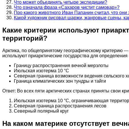
Что может объединять четыре экспедиции?
Что означала фраза «Сахаров чистит самовар»?
Про какого животного Иван Папанин считал, что они
Какой художник рисовал шаржи, жанровые сцены, к
Какие критерии используют приарк
территорий?
Арктика, по общепринятому географическому критерию — э
используют приарктические государства для определения
Границу распространения вечной мерзлоты
Июльская изотерма 10 °С
Северная граница возможности ведения сельского х
Граница климатических зон тундры и тайги
Ответ: Во всех пяти арктических странах приняты свои кр
Июльская изотерма 10 °С, ограничивающая территор
Северная граница распространения лесов
Северный полярный круг
На каком материке отсутствует веч