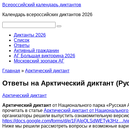
Перейти
Всероссийский календарь диктантов
к
Календарь всероссийских диктантов 2026
контенту
Поиск:
Диктанты 2026
Список
Ответы
Активный гражданин
АГ Большая викторина 2026
Московский зоопарк АГ
Главная
»
Арктический диктант
Ответы на Арктический диктант (Рус
Арктический диктант
Арктический диктант
от Национального парка «Русская 
прочитать в статье
Арктический диктант от Национального
организаторы решили выпустить ознакомительную версию,
https://docs.google.com/forms/d/e/1FAIpQLSdWETyk3Hz…/vi
Ниже мы решили рассмотреть вопросы и возможные вариан