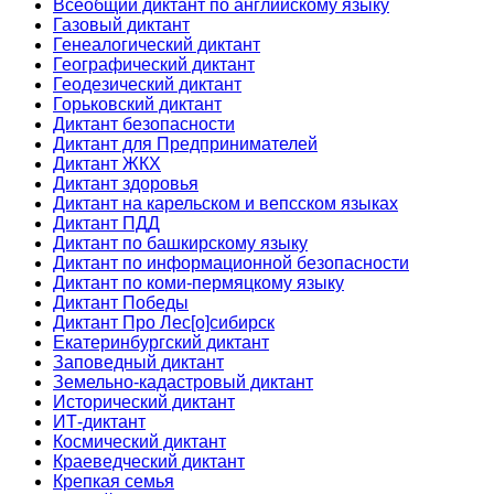
Всеобщий диктант по английскому языку
Газовый диктант
Генеалогический диктант
Географический диктант
Геодезический диктант
Горьковский диктант
Диктант безопасности
Диктант для Предпринимателей
Диктант ЖКХ
Диктант здоровья
Диктант на карельском и вепсском языках
Диктант ПДД
Диктант по башкирскому языку
Диктант по информационной безопасности
Диктант по коми-пермяцкому языку
Диктант Победы
Диктант Про Лес[о]сибирск
Екатеринбургский диктант
Заповедный диктант
Земельно-кадастровый диктант
Исторический диктант
ИТ-диктант
Космический диктант
Краеведческий диктант
Крепкая семья