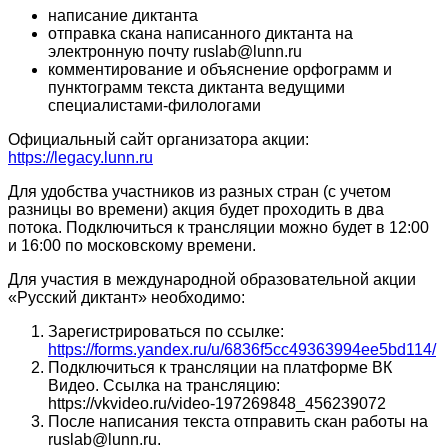
написание диктанта
отправка скана написанного диктанта на
электронную почту ruslab@lunn.ru
комментирование и объяснение орфограмм и
пунктограмм текста диктанта ведущими
специалистами-филологами
Официальный сайт организатора акции:
https://legacy.lunn.ru
Для удобства участников из разных стран (с учетом
разницы во времени) акция будет проходить в два
потока. Подключиться к трансляции можно будет в 12:00
и 16:00 по московскому времени.
Для участия в международной образовательной акции
«Русский диктант» необходимо:
Зарегистрироваться по ссылке:
https://forms.yandex.ru/u/6836f5cc49363994ee5bd114/
Подключиться к трансляции на платформе ВК
Видео. Ссылка на трансляцию:
https://vkvideo.ru/video-197269848_456239072
После написания текста отправить скан работы на
ruslab@lunn.ru.