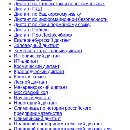
Диктант на карельском и вепсском языках
Диктант ПДД
Диктант по башкирскому языку
Диктант по информационной безопасности
Диктант по коми-пермяцкому языку
Диктант Победы
Диктант Про Лес[о]сибирск
Екатеринбургский диктант
Заповедный диктант
Земельно-кадастровый диктант
Исторический диктант
ИТ-диктант
Космический диктант
Краеведческий диктант
Крепкая семья
Лесной диктант
Макаренковский диктант
Московский код
Научный диктант
Новогодний диктант
Олимпиада по истории российского
предпринимательства
Олимпийский диктант
Правовой предпринимательский диктант
Правовой предпринимательский диктант для