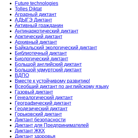
Future technologies
Tolles Diktat
Аграрный диктант
АДЫГЭ Диктант
Активный гражданин
Антинаркотический диктант
Арктический диктант
Архивный диктант
Байкальский экологический диктант
Библиотечный диктант
Биологический диктант
Большой английский диктант
Большой удмуртский диктант
ВДПО
Вместе к устойчивому развитию!
Всеобщий диктант по английскому языку
Газовый диктант
Генеалогический диктант
Географический диктант
Геодезический диктант
Горьковский диктант
Диктант безопасности
Диктант для Предпринимателей
Диктант ЖКХ
Диктант здоровья