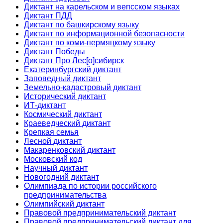
Диктант на карельском и вепсском языках
Диктант ПДД
Диктант по башкирскому языку
Диктант по информационной безопасности
Диктант по коми-пермяцкому языку
Диктант Победы
Диктант Про Лес[о]сибирск
Екатеринбургский диктант
Заповедный диктант
Земельно-кадастровый диктант
Исторический диктант
ИТ-диктант
Космический диктант
Краеведческий диктант
Крепкая семья
Лесной диктант
Макаренковский диктант
Московский код
Научный диктант
Новогодний диктант
Олимпиада по истории российского
предпринимательства
Олимпийский диктант
Правовой предпринимательский диктант
Правовой предпринимательский диктант для