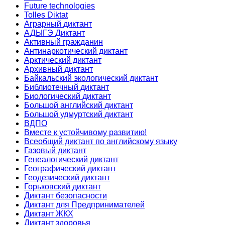
Future technologies
Tolles Diktat
Аграрный диктант
АДЫГЭ Диктант
Активный гражданин
Антинаркотический диктант
Арктический диктант
Архивный диктант
Байкальский экологический диктант
Библиотечный диктант
Биологический диктант
Большой английский диктант
Большой удмуртский диктант
ВДПО
Вместе к устойчивому развитию!
Всеобщий диктант по английскому языку
Газовый диктант
Генеалогический диктант
Географический диктант
Геодезический диктант
Горьковский диктант
Диктант безопасности
Диктант для Предпринимателей
Диктант ЖКХ
Диктант здоровья