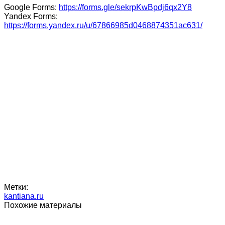
Google Forms:
https://forms.gle/sekrpKwBpdj6qx2Y8
Yandex Forms:
https://forms.yandex.ru/u/67866985d0468874351ac631/
Метки:
kantiana.ru
Похожие материалы