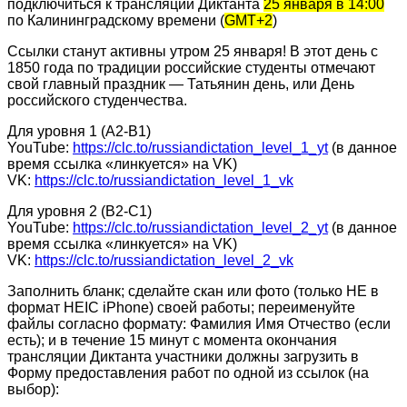
подключиться к трансляции Диктанта
25 января в 14:00
по Калининградскому времени (
GMT+2
)
Ссылки станут активны утром 25 января! В этот день с
1850 года по традиции российские студенты отмечают
свой главный праздник — Татьянин день, или День
российского студенчества.
Для уровня 1 (А2-В1)
YouTube:
https://clc.to/russiandictation_level_1_yt
(в данное
время ссылка «линкуется» на VK)
VK:
https://clc.to/russiandictation_level_1_vk
Для уровня 2 (В2-С1)
YouTube:
https://clc.to/russiandictation_level_2_yt
(в данное
время ссылка «линкуется» на VK)
VK:
https://clc.to/russiandictation_level_2_vk
Заполнить бланк; сделайте скан или фото (только НЕ в
формат HEIC iPhone) своей работы; переименуйте
файлы согласно формату: Фамилия Имя Отчество (если
есть); и в течение 15 минут с момента окончания
трансляции Диктанта участники должны загрузить в
Форму предоставления работ по одной из ссылок (на
выбор):