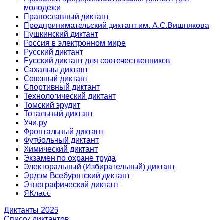
молодежи
Православный диктант
Предпринимательский диктант им. А.С.Вишнякова
Пушкинский диктант
Россия в электронном мире
Русский диктант
Русский диктант для соотечественников
Сахалыы диктант
Союзный диктант
Спортивный диктант
Технологический диктант
Томский эрудит
Тотальный диктант
Учи.ру
Фронтальный диктант
Футбольный диктант
Химический диктант
Экзамен по охране труда
Электоральный (Избирательный) диктант
Эрдэм Всебурятский диктант
Этнографический диктант
ЯКласс
Диктанты 2026
Список диктантов