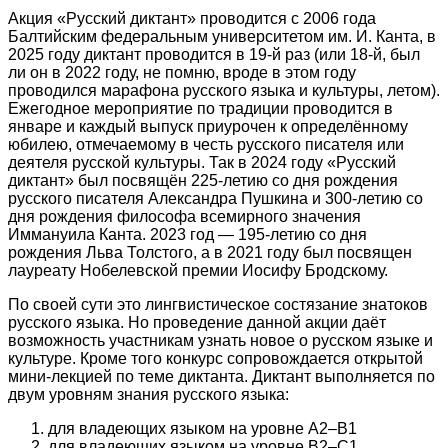
Акция «Русский диктант» проводится с 2006 года
Балтийским федеральным университетом им. И. Канта, в
2025 году диктант проводится в 19-й раз (или 18-й, был
ли он в 2022 году, не помню, вроде в этом году
проводился марафона русского языка и культуры, летом).
Ежегодное мероприятие по традиции проводится в
январе и каждый выпуск приурочен к определённому
юбилею, отмечаемому в честь русского писателя или
деятеля русской культуры. Так в 2024 году «Русский
диктант» был посвящён 225-летию со дня рождения
русского писателя Александра Пушкина и 300-летию со
дня рождения философа всемирного значения
Иммануила Канта. 2023 год — 195-летию со дня
рождения Льва Толстого, а в 2021 году был посвящен
лауреату Нобелевской премии Иосифу Бродскому.
По своей сути это лингвистическое состязание знатоков
русского языка. Но проведение данной акции даёт
возможность участникам узнать новое о русском языке и
культуре. Кроме того конкурс сопровождается открытой
мини-лекцией по теме диктанта. Диктант выполняется по
двум уровням знания русского языка:
для владеющих языком на уровне A2–B1
для владеющих языком на уровне B2–C1